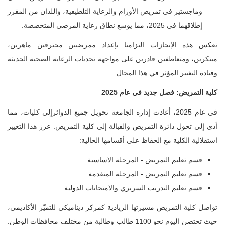
وماجستير في تمريض الأورام والرعاية التلطيفية، واللذان من المقرر
إطلاقهما في 2025، مما يوسع نطاق رعاية المرضى المتخصصة.
تعكس هذه الإنجازات التزامنا بإعداد ممرضيين محترفين ماهرين،
مبتكرين، ومتعاطفين قادرين على مواجهة تحديات الرعاية الصحية الحديثة
وقيادة التغيير المؤثر في هذا المجال.
كلية التمريض: فصل جديد في عام 2025
في عام 2025، أعادت إدارة الجامعة تحويل جميع الدوائرإلى كليات، مما
أدى إلى تحول دائرة التمريض والقبالة إلى كلية التمريض. عزز هذا التغيير
استقلالية الكلية مع الحفاظ على أقسامها الحالية:
قسم تعليم التمريض - المرحلة الاساسية.
قسم تعليم التمريض - المرحلة المتقدمة.
قسم تعليم التدريب السريري والامتحانات الدولية .
تواصل كلية التمريض مسيرتها الريادية كمركز ديناميكي للتميّز الأكاديمي،
حيث تحتضن اليوم نحو 1100 طالب وطالبة من مختلف محافظات الوطن.